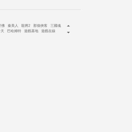
聖佛
秦美人
龍將2
那個俠客
三國魂
倚天
巴哈姆特
遊戲基地
遊戲在線
網頁遊戲排行榜
網頁遊戲2014