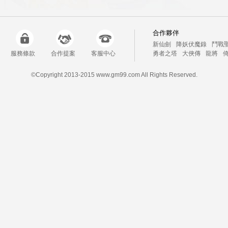
合作夥伴
新仙劍
降妖伏魔錄
鬥戰
服務條款
合作提案
客服中心
勇者之塔
大俠傳
龍將
耐游網
Z攻略
線上遊戲
©Copyright 2013-2015 www.gm99.com All Rights Reserved.