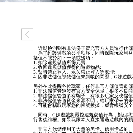
近期檢測到有非法份子冒充官方人員進行代
為了維護遊戲的公平秩序，同時保障玩家利益
括但不限於如下一項或幾項：
1. 扣除違規儲值所得元寶;
2. 收回違規儲值獲得的遊戲物品;
3. 暫時禁止登入、永久禁止登入等處理;
4. 因非法儲值導致儲值未到帳的問題，G妹遊
另外在此提醒各位玩家，任何非官方儲值管道儲
1. 非法儲值管道沒有官方安全保障，很多不良
2. 非法儲值管道多有騙子，有很多玩家反映儲值
3. 非法儲值管道資金來源不明，給玩家帶來的
4. 可能會竊取玩家您的帳號數據，威脅帳號安
同時，G妹遊戲將嚴控違規儲值行為，對組織
行售後維權。如果玩家本人直接通過遊戲內的蘋
非官方代儲使用了大量的黑卡、信用卡盜刷、