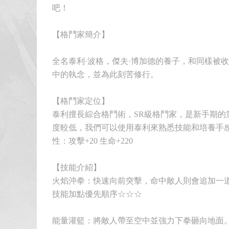
吧！
【格鬥家簡介】
全名泰利·波格，傑夫·博加德的養子，和同樣被
中的執念，並為此刻苦修行。
【格鬥家定位】
泰利擅長綜合格鬥術，SR級格鬥家，是新手期的
度較低，我們可以使用泰利來熟悉技能和培養手
性：攻擊+20 生命+220
【技能介紹】
火焰沖拳：快速向前突擊，命中敵人則會追加一
技能加點優先順序☆☆☆
能量灌籃：將敵人帶至空中並強力下拳砸向地面