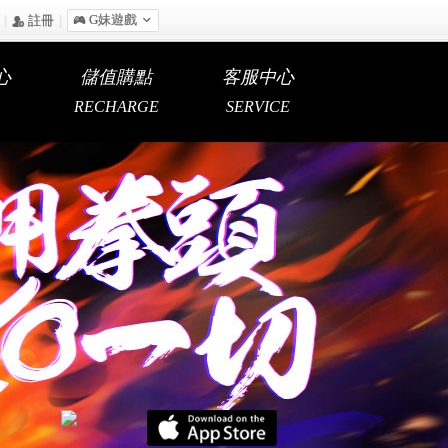
|
|
󰀷 G妹遊戲

󰅍 註冊
心
儲值購點
客服中心
RECHARGE
SERVICE