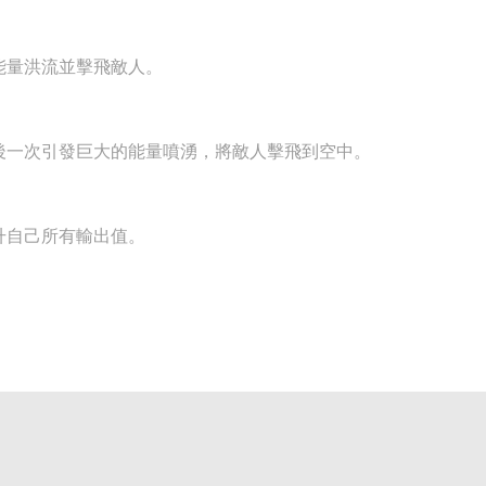
能量洪流並擊飛敵人。
後一次引發巨大的能量噴湧，將敵人擊飛到空中。
升自己所有輸出值。
。