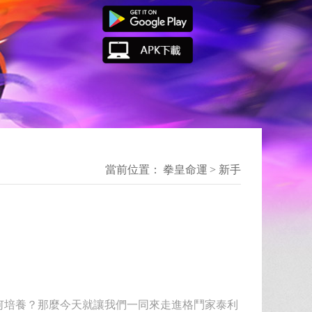
當前位置：
拳皇命運
>
新手
何培養？那麼今天就讓我們一同來走進格鬥家泰利