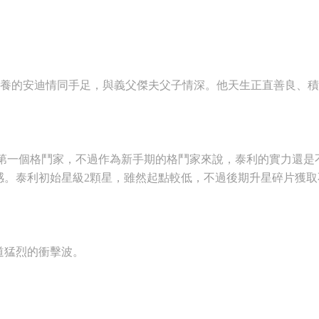
收養的安迪情同手足，與義父傑夫父子情深。他天生正直善良、
第一個格鬥家，不過作為新手期的格鬥家來說，泰利的實力還是
感。泰利初始星級2顆星，雖然起點較低，不過後期升星碎片獲
道猛烈的衝擊波。
。