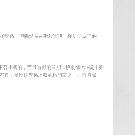
積極樂觀，但義父被吉斯殺害後，復仇便成了他心
不容小覷的，而且遊戲的前期階段劇情PVE關卡難
取不難，是比較容易培養的格鬥家之一。初期屬