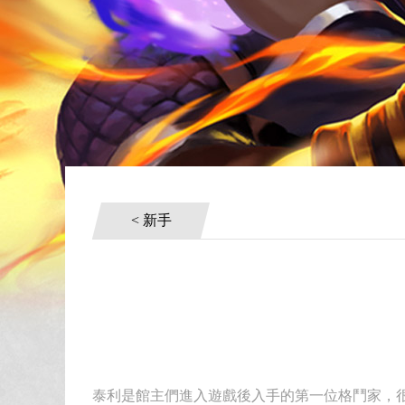
< 新手
泰利是館主們進入遊戲後入手的第一位格鬥家，