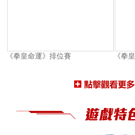
《拳皇命運》排位賽
《拳皇