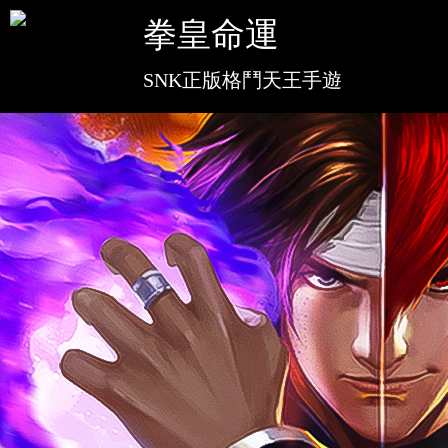
客服中
拳皇命運
SNK正版格鬥天王手遊