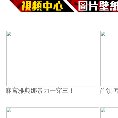
麻宮雅典娜暴力一穿三！
首領-