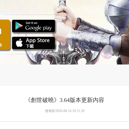
《創世破曉》3.64版本更新内容
發佈於2020-08-14 10:11:29