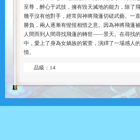
至尊，醉心于武技，擁有毀天滅地的能力，除了
幾乎沒有他對手，經常與神將飛蓬切磋武藝。一
勝負，兩人逐漸有惺惺相惜之意。因為神將飛蓬
人間而到人間尋找飛蓬的轉世
景天。在尋找
——
中，愛上了身為女媧族的紫萱，演繹了一場感人
情。
品級：
14
類型：火