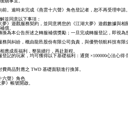
理後續事宜。
2:00 (UTC+8)前。逾時未完成《燕雲十六聲》角色登記者，恕不
解並同意以下事項：
大夢》遊戲服務契約，並同意將您的《江湖大夢》遊戲數據與相
放補償。
轉換為本公告所述之轉服補償獎勵；一旦完成轉服登記，即視為
服務與糾紛，概由龍邑股份有限公司負責，與優勢領航科技有限
取相應成長福利，整裝續行，再赴新程。
的玩家，均可獲得以下基礎福利：通寶 ×100000心法心得·隨機
費商品對應之 TWD 基礎面額進行換算。
十六聲》角色
湖大夢》帳號開啟。