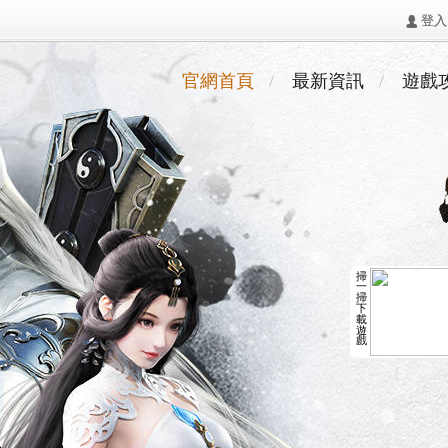
󰄭 登入
官網首頁
最新資訊
遊戲
掃
一
掃
下
載
遊
戲