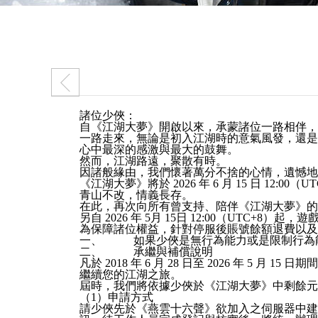
諸位少俠：
自《江湖大夢》開啟以來，承蒙諸位一路相伴
一路走來，無論是初入江湖時的意氣風發，還是
心中最深的感激與最大的鼓舞。
然而，江湖路遠，聚散有時。
因諸般緣由，我們懷著萬分不捨的心情，遺憾
《江湖大夢》將於 2026 年 6 月 15 日 12:
青山不改，情義長存。
在此，再次向所有曾支持、陪伴《江湖大夢》
另自 2026 年 5月 15日 12:00（UT
為保障諸位權益，針對停服後賬號餘額退費以
一、 如果少俠是無行為能力或是限制行為能
二、 承繼與補償說明
凡於 2018 年 6 月 28 日至 2026 
繼續您的江湖之旅。
屆時，我們將依據少俠於《江湖大夢》中剩餘
（1）申請方式
請少俠先於《燕雲十六聲》欲加入之伺服器中建立