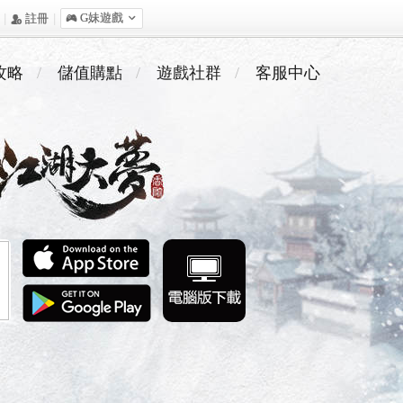
|
|
󰀷 G妹遊戲

󰅍 註冊
攻略
儲值購點
遊戲社群
客服中心