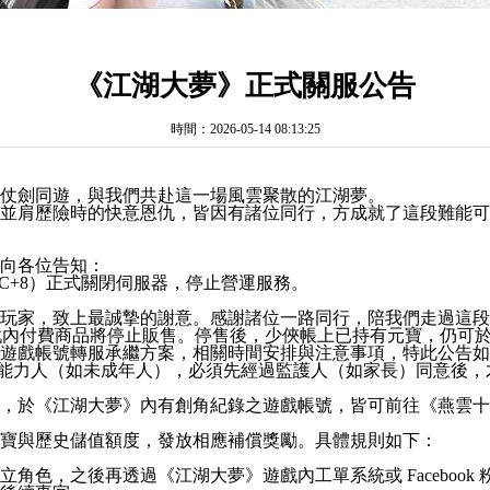
《江湖大夢》正式關服公告
時間：2026-05-14 08:13:25
，仗劍同遊，與我們共赴這一場風雲聚散的江湖夢。
並肩歷險時的快意恩仇，皆因有諸位同行，方成就了這段難能可
地向各位告知：
00（UTC+8）正式關閉伺服器，停止營運服務。
的玩家，致上最誠摯的謝意。感謝諸位一路同行，陪我們走過這
C+8）起，遊戲內付費商品將停止販售。停售後，少俠帳上已持有元寶，
及遊戲帳號轉服承繼方案，相關時間安排與注意事項，特此公告
力人（如未成年人），必須先經過監護人（如家長）同意後，
年 5 月 15 日期間，於《江湖大夢》內有創角紀錄之遊戲帳號，皆可前
元寶與歷史儲值額度，發放相應補償獎勵。具體規則如下：
角色，之後再透過《江湖大夢》遊戲內工單系統或 Faceboo