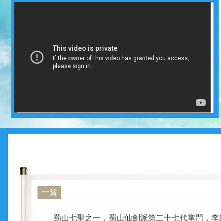
一貧
蜀山七聖之一，蜀山仙劍派第二十七代掌門，李