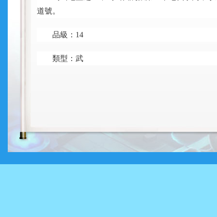
道號。
品級：
14
類型：武