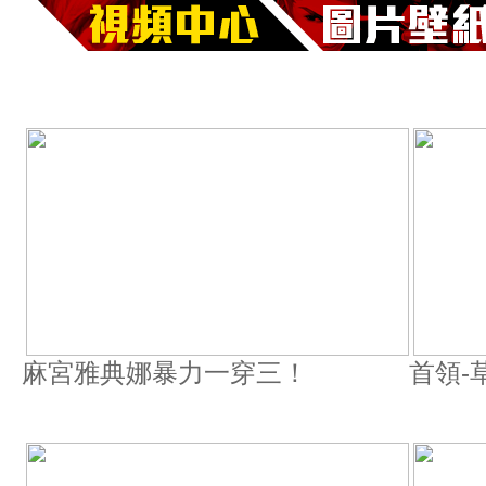
麻宮雅典娜暴力一穿三！
首領-