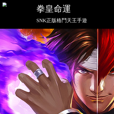
客服中
拳皇命運
SNK正版格鬥天王手遊