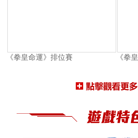
《拳皇命運》排位賽
《拳皇