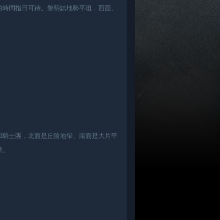
的時間指日可待。黎明鎮地勢平坦，西面、
和騎士團，北面是丘陵地帶、南面是大片平
脈。