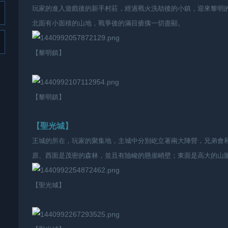
玩家的進入遊戲後的新手村莊，經過戰火洗劫後的小鎮，迎來黎明
北面有小面積的山地，戰爭後的滿目瘡痍一切盡顯。
【黎明鎮】
【黎明鎮】
【聖光城】
王城的所在，玩家的聚集地，主城中分別屹立著兩大陣營，兄弟會
原、西面是茂密的森林，並且有險峻的懸崖峭壁；東面是高大的山
【聖光城】