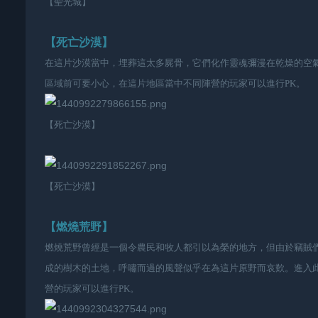
【聖光城】
【死亡沙漠】
在這片沙漠當中，埋葬這太多屍骨，它們化作靈魂彌漫在乾燥的空
區域前可要小心，在這片地區當中不同陣營的玩家可以進行
PK
。
【死亡沙漠】
【死亡沙漠】
【燃燒荒野】
燃燒荒野曾經是一個令農民和牧人都引以為榮的地方，但由於竊賊
成的樹木的土地，呼嘯而過的風聲似乎在為這片原野而哀歎。進入
營的玩家可以進行
PK
。